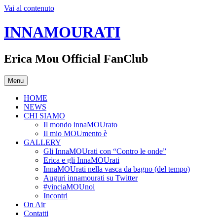
Vai al contenuto
INNAMOURATI
Erica Mou Official FanClub
Menu
HOME
NEWS
CHI SIAMO
Il mondo innaMOUrato
Il mio MOUmento è
GALLERY
Gli InnaMOUrati con “Contro le onde”
Erica e gli InnaMOUrati
InnaMOUrati nella vasca da bagno (del tempo)
Auguri innamourati su Twitter
#vinciaMOUnoi
Incontri
On Air
Contatti