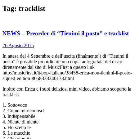
Tag:
tracklist
NEWS – Preorder di “Tienimi il posto” e tracklist
26 Agosto 2015
In attesa del 4 Settembre e dell’uscita (finalmente!) di “Tienimi il
posto” è possibile preordinare una copia autografata del disco
direttamente dal sito di MusicFirst a questo link
http://musicfirst.it/it/pop-italiano/38458-erica-mou-tienimi-il-posto-
signed-edition-8058333340173.html
Inoltre con Erica e i suoi deliziosi mini video, abbiamo scoperto la
tracklist:
1. Sottovoce
2. Come mi riconosci
3. Indispensabile
4. Niente di niente
5. Ho scelto te
6. Le macchie
7. Che pioggia