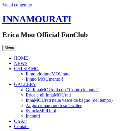
Vai al contenuto
INNAMOURATI
Erica Mou Official FanClub
Menu
HOME
NEWS
CHI SIAMO
Il mondo innaMOUrato
Il mio MOUmento è
GALLERY
Gli InnaMOUrati con “Contro le onde”
Erica e gli InnaMOUrati
InnaMOUrati nella vasca da bagno (del tempo)
Auguri innamourati su Twitter
#vinciaMOUnoi
Incontri
On Air
Contatti