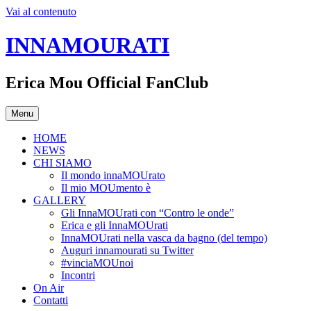
Vai al contenuto
INNAMOURATI
Erica Mou Official FanClub
Menu
HOME
NEWS
CHI SIAMO
Il mondo innaMOUrato
Il mio MOUmento è
GALLERY
Gli InnaMOUrati con “Contro le onde”
Erica e gli InnaMOUrati
InnaMOUrati nella vasca da bagno (del tempo)
Auguri innamourati su Twitter
#vinciaMOUnoi
Incontri
On Air
Contatti