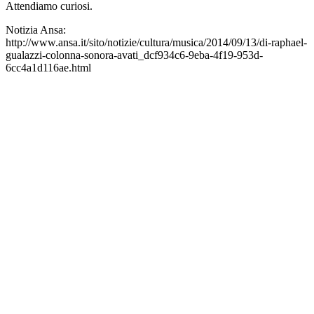
Attendiamo curiosi.
Notizia Ansa:
http://www.ansa.it/sito/notizie/cultura/musica/2014/09/13/di-raphael-
gualazzi-colonna-sonora-avati_dcf934c6-9eba-4f19-953d-
6cc4a1d116ae.html