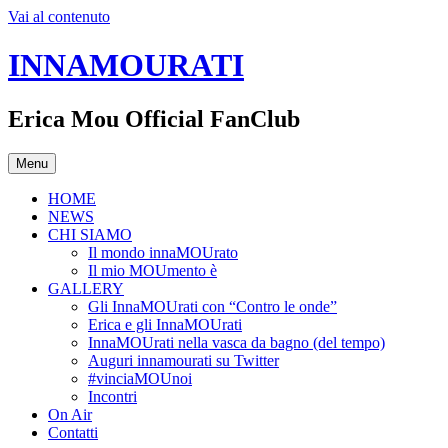
Vai al contenuto
INNAMOURATI
Erica Mou Official FanClub
Menu
HOME
NEWS
CHI SIAMO
Il mondo innaMOUrato
Il mio MOUmento è
GALLERY
Gli InnaMOUrati con “Contro le onde”
Erica e gli InnaMOUrati
InnaMOUrati nella vasca da bagno (del tempo)
Auguri innamourati su Twitter
#vinciaMOUnoi
Incontri
On Air
Contatti