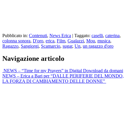
Pubblicato in:
Contenuti
,
News Erica
|
Taggato:
caselli
,
caterina
,
colonna sonora
,
D'oro
,
erica
,
Film
,
Gualazzi
,
Mou
,
musica
,
Ragazzo
,
Sangiorgi
,
Scamarcio
,
sugar
,
Un
,
un ragazzo d'oro
Navigazione articolo
NEWS – “Time for my Prayers” in Digital Download da domani
NEWS – Erica a Bari per “DALLE PERIFERIE DEL MONDO,
LA FORZA DI CAMBIAMENTO DELLE DONNE”