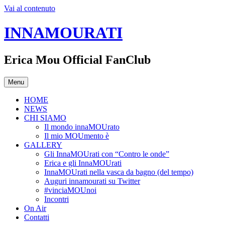
Vai al contenuto
INNAMOURATI
Erica Mou Official FanClub
Menu
HOME
NEWS
CHI SIAMO
Il mondo innaMOUrato
Il mio MOUmento è
GALLERY
Gli InnaMOUrati con “Contro le onde”
Erica e gli InnaMOUrati
InnaMOUrati nella vasca da bagno (del tempo)
Auguri innamourati su Twitter
#vinciaMOUnoi
Incontri
On Air
Contatti