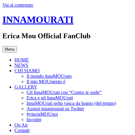
Vai al contenuto
INNAMOURATI
Erica Mou Official FanClub
Menu
HOME
NEWS
CHI SIAMO
Il mondo innaMOUrato
Il mio MOUmento è
GALLERY
Gli InnaMOUrati con “Contro le onde”
Erica e gli InnaMOUrati
InnaMOUrati nella vasca da bagno (del tempo)
Auguri innamourati su Twitter
#vinciaMOUnoi
Incontri
On Air
Contatti