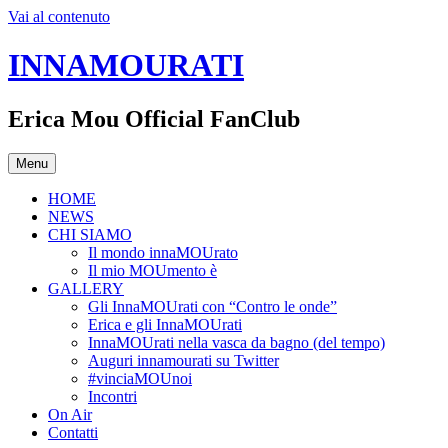
Vai al contenuto
INNAMOURATI
Erica Mou Official FanClub
Menu
HOME
NEWS
CHI SIAMO
Il mondo innaMOUrato
Il mio MOUmento è
GALLERY
Gli InnaMOUrati con “Contro le onde”
Erica e gli InnaMOUrati
InnaMOUrati nella vasca da bagno (del tempo)
Auguri innamourati su Twitter
#vinciaMOUnoi
Incontri
On Air
Contatti