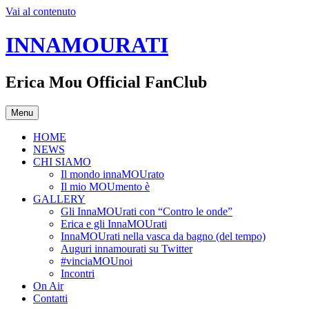
Vai al contenuto
INNAMOURATI
Erica Mou Official FanClub
Menu
HOME
NEWS
CHI SIAMO
Il mondo innaMOUrato
Il mio MOUmento è
GALLERY
Gli InnaMOUrati con “Contro le onde”
Erica e gli InnaMOUrati
InnaMOUrati nella vasca da bagno (del tempo)
Auguri innamourati su Twitter
#vinciaMOUnoi
Incontri
On Air
Contatti