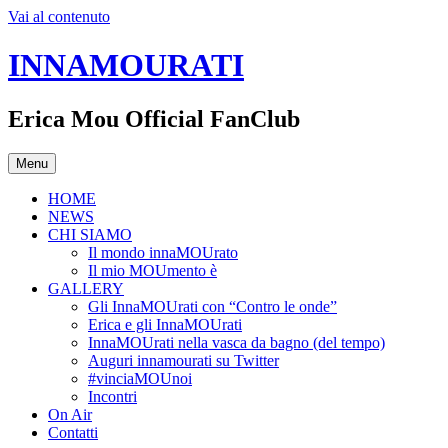
Vai al contenuto
INNAMOURATI
Erica Mou Official FanClub
Menu
HOME
NEWS
CHI SIAMO
Il mondo innaMOUrato
Il mio MOUmento è
GALLERY
Gli InnaMOUrati con “Contro le onde”
Erica e gli InnaMOUrati
InnaMOUrati nella vasca da bagno (del tempo)
Auguri innamourati su Twitter
#vinciaMOUnoi
Incontri
On Air
Contatti