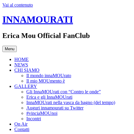
Vai al contenuto
INNAMOURATI
Erica Mou Official FanClub
Menu
HOME
NEWS
CHI SIAMO
Il mondo innaMOUrato
Il mio MOUmento è
GALLERY
Gli InnaMOUrati con “Contro le onde”
Erica e gli InnaMOUrati
InnaMOUrati nella vasca da bagno (del tempo)
Auguri innamourati su Twitter
#vinciaMOUnoi
Incontri
On Air
Contatti